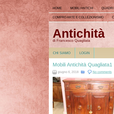
HOME
MOBILI ANTICHI
QUADRI
COMPRO ARTE E COLLEZIONISMO
C
Antichità
di Francesco Quagliata
CHI SIAMO
LOGIN
Mobili Antichità Quagliata1
giugno 6, 2018
No comments