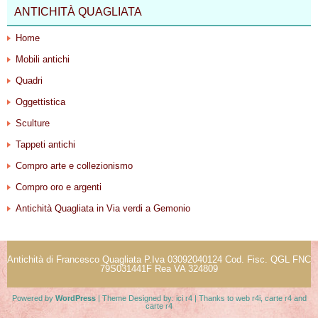
ANTICHITÀ QUAGLIATA
Home
Mobili antichi
Quadri
Oggettistica
Sculture
Tappeti antichi
Compro arte e collezionismo
Compro oro e argenti
Antichità Quagliata in Via verdi a Gemonio
Antichità di Francesco Quagliata P.Iva 03092040124 Cod. Fisc. QGL FNC
79S031441F Rea VA 324809
Powered by
WordPress
| Theme Designed by:
ici r4
| Thanks to
web r4i
,
carte r4
and
carte r4