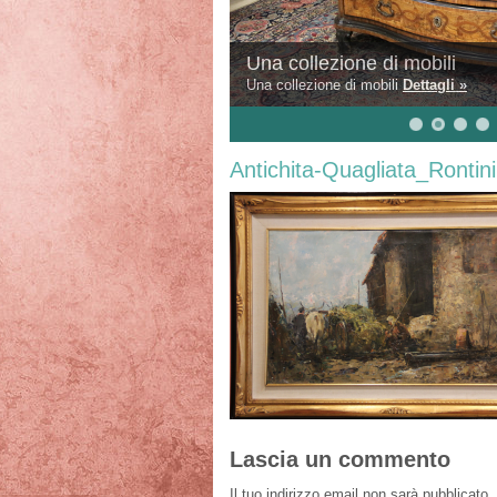
Una collezione di mobili
Una collezione di mobili
Dettagli »
Antichita-Quagliata_Rontini
Lascia un commento
Il tuo indirizzo email non sarà pubblicato.